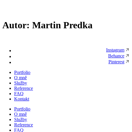
Přejít
k
obsahu
Autor:
Martin Predka
Instagram
Behance
Pinterest
Portfolio
O mně
Služby
Reference
FAQ
Kontakt
Portfolio
O mně
Služby
Reference
FAQ